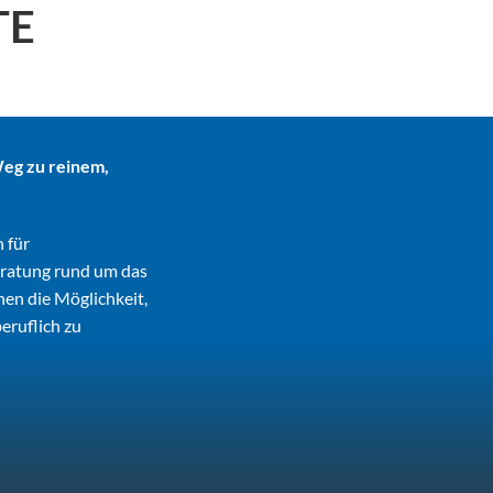
TE
Weg zu reinem,
 für
eratung rund um das
en die Möglichkeit,
eruflich zu