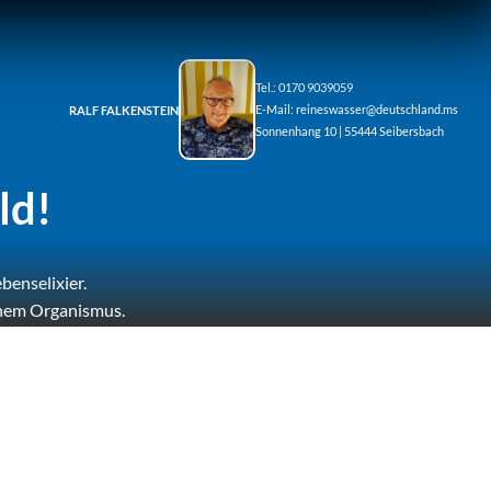
Tel.: 0170 9039059
E-Mail:
reineswasser@deutschland.ms
RALF FALKENSTEIN
Sonnenhang 10 | 55444 Seibersbach
ld!
benselixier.
einem Organismus.