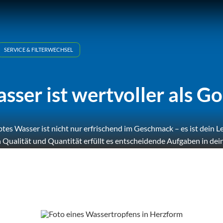
SERVICE & FILTERWECHSEL
sser ist wertvoller als Go
btes Wasser ist nicht nur erfrischend im Geschmack – es ist dein Le
n Qualität und Quantität erfüllt es entscheidende Aufgaben in d
Es versorgt, reinigt, schützt und belebt jede Zelle.
Doch wie muss nun das perfekte Wasser sein?
Ich zeige es dir!