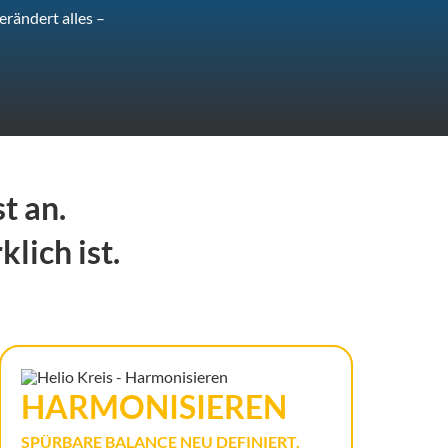
erändert alles –
t an.
lich ist.
HARMONI­SIEREN
SPÜRBARE BALANCE NEU DEFINIERT.