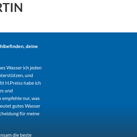
RTIN
hlbefinden, deine
hes Wasser ich jeden
nterstützen, und
it H.Preiss habe ich
des und
ch empfehle nur, was
deutet gutes Wasser
cheidung für meine
insam die beste