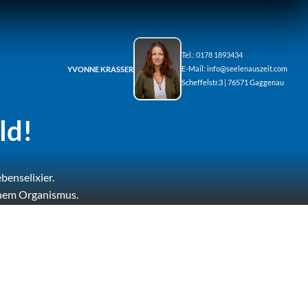
Tel.: 0178 1893434
E-Mail:
info@seelenauszeit.com
YVONNE KRASSER
Scheffelstr.3 | 76571 Gaggenau
ld!
benselixier.
einem Organismus.