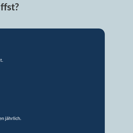
ffst?
t.
n jährlich.