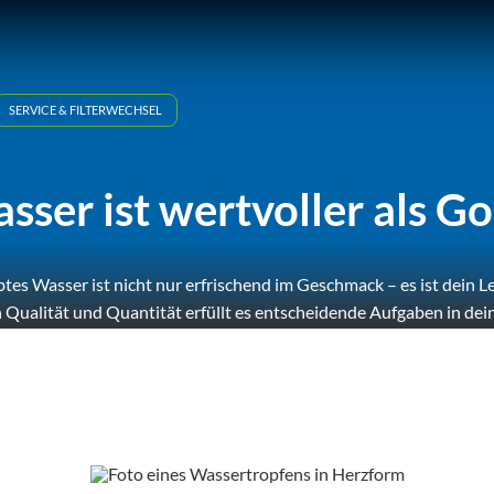
SERVICE & FILTERWECHSEL
sser ist wertvoller als Go
btes Wasser ist nicht nur erfrischend im Geschmack – es ist dein Le
n Qualität und Quantität erfüllt es entscheidende Aufgaben in d
Es versorgt, reinigt, schützt und belebt jede Zelle.
Doch wie muss nun das perfekte Wasser sein?
Ich zeige es dir!