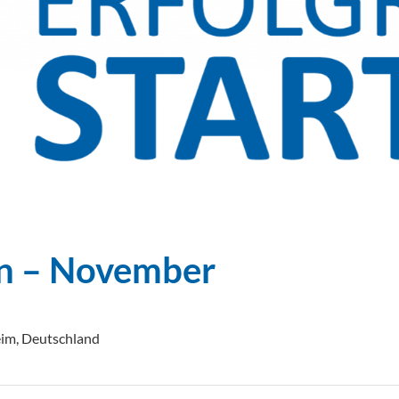
en – November
eim, Deutschland