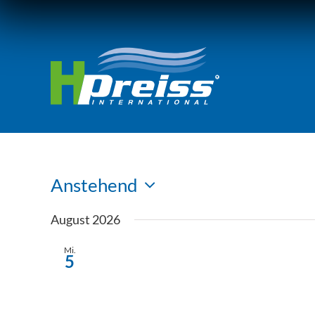
Zum
Inhalt
springen
Anstehend
Datum
August 2026
wählen.
Mi.
5