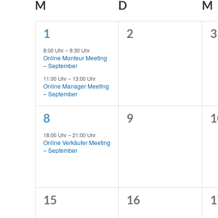
Kalender
M
MONTAG
D
DIENSTAG
M
von
2
0
0
1
2
3
Veranstaltungen
Veranstaltungen,
Veranstaltungen,
V
8:00 Uhr
–
9:30 Uhr
Online Monteur Meeting
– September
11:00 Uhr
–
13:00 Uhr
Online Manager Meeting
– September
1
0
0
8
9
1
Veranstaltung,
Veranstaltungen,
V
18:00 Uhr
–
21:00 Uhr
Online Verkäufer Meeting
– September
0
0
0
15
16
1
Veranstaltungen,
Veranstaltungen,
V